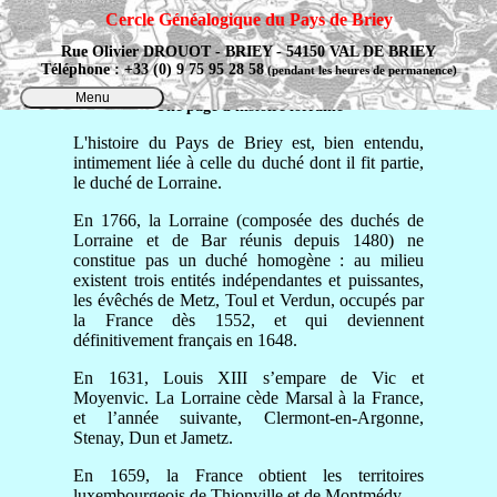
Cercle Généalogique du Pays de Briey
Rue Olivier DROUOT - BRIEY - 54150 VAL DE BRIEY
Téléphone : +33 (0) 9 75 95 28 58
(pendant les heures de permanence)
Menu
Une page d'histoire lorraine
L'histoire du Pays de Briey est, bien entendu,
intimement liée à celle du duché dont il fit partie,
le duché de Lorraine.
En 1766, la Lorraine (composée des duchés de
Lorraine et de Bar réunis depuis 1480) ne
constitue pas un duché homogène : au milieu
existent trois entités indépendantes et puissantes,
les évêchés de Metz, Toul et Verdun, occupés par
la France dès 1552, et qui deviennent
définitivement français en 1648.
En 1631, Louis XIII s’empare de Vic et
Moyenvic. La Lorraine cède Marsal à la France,
et l’année suivante, Clermont-en-Argonne,
Stenay, Dun et Jametz.
En 1659, la France obtient les territoires
luxembourgeois de Thionville et de Montmédy.