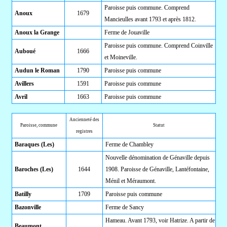
Paroisse puis commune. Comprend
Anoux
1679
Mancieulles avant 1793 et après 1812.
Anoux la Grange
Ferme de Jouaville
Paroisse puis commune. Comprend Coinville
Auboué
1666
et Moineville.
Audun le Roman
1790
Paroisse puis commune
Avillers
1591
Paroisse puis commune
Avril
1663
Paroisse puis commune
Ancienneté des
Paroisse, commune
Statut
registres
Baraques (Les)
Ferme de Chambley
Nouvelle dénomination de Génaville depuis
Baroches (Les)
1644
1908. Paroisse de Génaville, Lantéfontaine,
Ménil et Méraumont.
Batilly
1709
Paroisse puis commune
Bazonville
Ferme de Sancy
Hameau. Avant 1793, voir Hatrize. A partir de
Beaumont