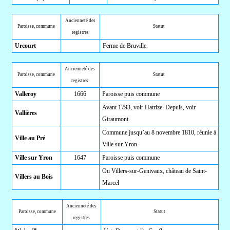
Ancienneté des
Paroisse, commune
Statut
registres
Urcourt
Ferme de Bruville.
Ancienneté des
Paroisse, commune
Statut
registres
Valleroy
1666
Paroisse puis commune
Avant 1793, voir Hatrize. Depuis, voir
Vallières
Giraumont.
Commune jusqu’au 8 novembre 1810, réunie à
Ville au Pré
Ville sur Yron.
Ville sur Yron
1647
Paroisse puis commune
Ou Villers-sur-Genivaux, château de Saint-
Villers au Bois
Marcel
Ancienneté des
Paroisse, commune
Statut
registres