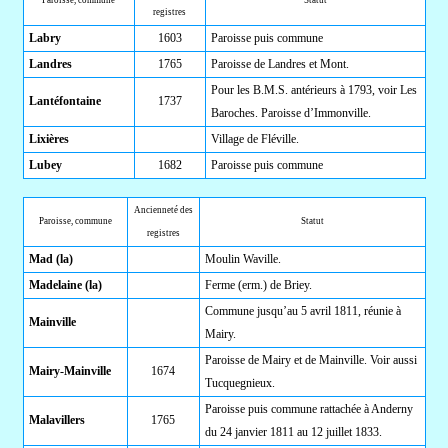
Paroisse, commune
Statut
registres
Labry
1603
Paroisse puis commune
Landres
1765
Paroisse de Landres et Mont.
Pour les B.M.S. antérieurs à 1793, voir Les
Lantéfontaine
1737
Baroches. Paroisse d’Immonville.
Lixières
Village de Fléville.
Lubey
1682
Paroisse puis commune
Ancienneté des
Paroisse, commune
Statut
registres
Mad (la)
Moulin Waville.
Madelaine (la)
Ferme (erm.) de Briey.
Commune jusqu’au 5 avril 1811, réunie à
Mainville
Mairy.
Paroisse de Mairy et de Mainville. Voir aussi
Mairy-Mainville
1674
Tucquegnieux.
Paroisse puis commune rattachée à Anderny
Malavillers
1765
du 24 janvier 1811 au 12 juillet 1833.