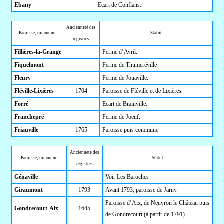
Ebany
Ecart de Conflans.
Ancienneté des
Paroisse, commune
Statut
registres
Fillières-la-Grange
Ferme d’Avril.
Fiquelmont
Ferme de Thumeréville
Fleury
Ferme de Jouaville.
Fléville-Lixières
1704
Paroisse de Fléville et de Lixières.
Forré
Ecart de Brainville.
Franchepré
Ferme de Joeuf.
Friauville
1765
Paroisse puis commune
Ancienneté des
Paroisse, commune
Statut
registres
Génaville
Voir Les Baroches
Giraumont
1793
Avant 1793, paroisse de Jarny.
Paroisse d’Aix, de Neuvron le Château puis
Gondrecourt-Aix
1645
de Gondrecourt (à partir de 1791)