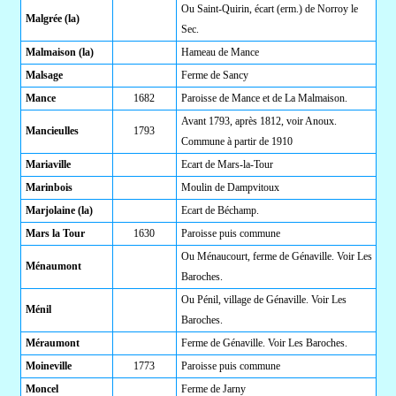
Ou Saint-Quirin, écart (erm.) de Norroy le
Malgrée (la)
Sec.
Malmaison (la)
Hameau de Mance
Malsage
Ferme de Sancy
Mance
1682
Paroisse de Mance et de La Malmaison.
Avant 1793, après 1812, voir Anoux.
Mancieulles
1793
Commune à partir de 1910
Mariaville
Ecart de Mars-la-Tour
Marinbois
Moulin de Dampvitoux
Marjolaine (la)
Ecart de Béchamp.
Mars la Tour
1630
Paroisse puis commune
Ou Ménaucourt, ferme de Génaville. Voir Les
Ménaumont
Baroches.
Ou Pénil, village de Génaville. Voir Les
Ménil
Baroches.
Méraumont
Ferme de Génaville. Voir Les Baroches.
Moineville
1773
Paroisse puis commune
Moncel
Ferme de Jarny