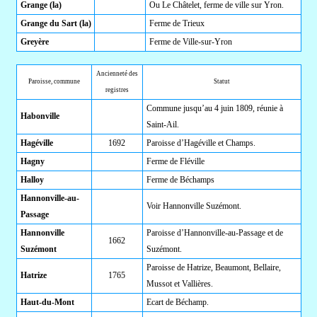
Grange (la)
Ou Le Châtelet, ferme de ville sur Yron.
Grange du Sart (la)
Ferme de Trieux
Greyère
Ferme de Ville-sur-Yron
Ancienneté des
Paroisse, commune
Statut
registres
Commune jusqu’au 4 juin 1809, réunie à
Habonville
Saint-Ail.
Hagéville
1692
Paroisse d’Hagéville et Champs.
Hagny
Ferme de Fléville
Halloy
Ferme de Béchamps
Hannonville-au-
Voir Hannonville Suzémont.
Passage
Hannonville
Paroisse d’Hannonville-au-Passage et de
1662
Suzémont
Suzémont.
Paroisse de Hatrize, Beaumont, Bellaire,
Hatrize
1765
Mussot et Vallières.
Haut-du-Mont
Ecart de Béchamp.