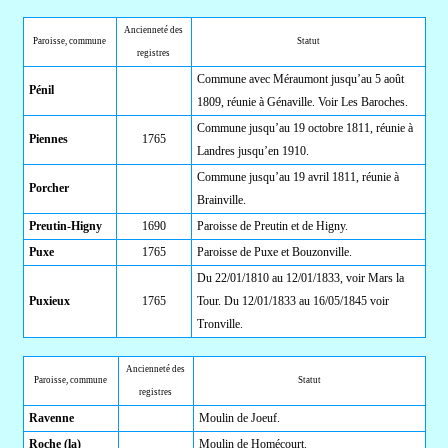
Ancienneté des
Paroisse, commune
Statut
registres
Commune avec Méraumont jusqu’au 5 août
Pénil
1809, réunie à Génaville. Voir Les Baroches.
Commune jusqu’au 19 octobre 1811, réunie à
Piennes
1765
Landres jusqu’en 1910.
Commune jusqu’au 19 avril 1811, réunie à
Porcher
Brainville.
Preutin-Higny
1690
Paroisse de Preutin et de Higny.
Puxe
1765
Paroisse de Puxe et Bouzonville.
Du 22/01/1810 au 12/01/1833, voir Mars la
Puxieux
1765
Tour. Du 12/01/1833 au 16/05/1845 voir
Tronville.
Ancienneté des
Paroisse, commune
Statut
registres
Ravenne
Moulin de Joeuf.
Roche (la)
Moulin de Homécourt.