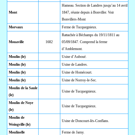
Hameau. Section de Landres jusqu’au 14 avril
Mont
1847, réunie depuis à Bonviller. Voir
Bonvillers-Mont
Morvaux
Ferme de Tucquegnieux.
Rattachée à Béchamps du 19/11/1811 au
Mouaville
1682
05/09/1847. Comprend la ferme
d’Amblemont.
Moulin (le)
Usine d’Auboué.
Moulin (le)
Usine de Landres.
Moulin (le)
Usine de Homécourt.
Moulin (le)
Usine de Norroy-le-Sec.
Moulin de la Saule
Usine de Tucquegnieux.
(le)
Moulin de Noye
Usine de Tucquegnieux.
(le)
Moulin de
Usine de Doncourt-lès-Conflans.
Woingville (le)
Moulinelle
Ferme de Jarny.