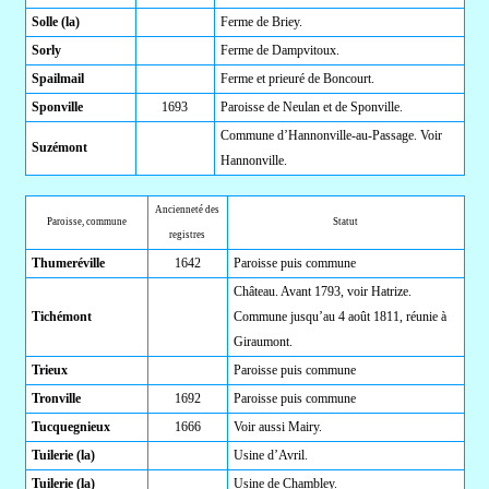
Solle (la)
Ferme de Briey.
Sorly
Ferme de Dampvitoux.
Spailmail
Ferme et prieuré de Boncourt.
Sponville
1693
Paroisse de Neulan et de Sponville.
Commune d’Hannonville-au-Passage. Voir
Suzémont
Hannonville.
Ancienneté des
Paroisse, commune
Statut
registres
Thumeréville
1642
Paroisse puis commune
Château. Avant 1793, voir Hatrize.
Tichémont
Commune jusqu’au 4 août 1811, réunie à
Giraumont.
Trieux
Paroisse puis commune
Tronville
1692
Paroisse puis commune
Tucquegnieux
1666
Voir aussi Mairy.
Tuilerie (la)
Usine d’Avril.
Tuilerie (la)
Usine de Chambley.