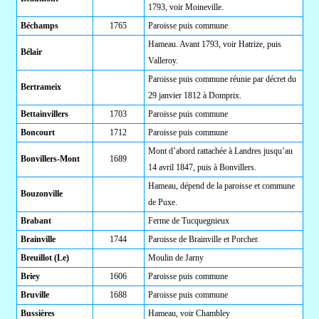
1793, voir Moineville.
Béchamps
1765
Paroisse puis commune
Hameau. Avant 1793, voir Hatrize, puis
Bélair
Valleroy.
Paroisse puis commune réunie par décret du
Bertrameix
29 janvier 1812 à Domprix.
Bettainvillers
1703
Paroisse puis commune
Boncourt
1712
Paroisse puis commune
Mont d’abord rattachée à Landres jusqu’au
Bonvillers-Mont
1689
14 avril 1847, puis à Bonvillers.
Hameau, dépend de la paroisse et commune
Bouzonville
de Puxe.
Brabant
Ferme de Tucquegnieux
Brainville
1744
Paroisse de Brainville et Porcher.
Breuillot (Le)
Moulin de Jarny
Briey
1606
Paroisse puis commune
Bruville
1688
Paroisse puis commune
Bussières
Hameau, voir Chambley