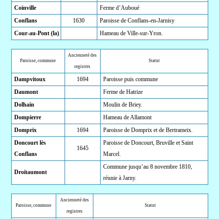
Coinville
Ferme d’Auboué
Conflans
1630
Paroisse de Conflans-en-Jarnisy
Cour-au-Pont (la)
Hameau de Ville-sur-Yron.
Ancienneté des
Paroisse, commune
Statut
registres
Dampvitoux
1694
Paroisse puis commune
Daumont
Ferme de Hatrize
Dolhain
Moulin de Briey.
Dompierre
Hameau de Allamont
Domprix
1694
Paroisse de Domprix et de Bertrameix.
Doncourt lès
Paroisse de Doncourt, Bruville et Saint
1645
Conflans
Marcel.
Commune jusqu’au 8 novembre 1810,
Droitaumont
réunie à Jarny.
Ancienneté des
Paroisse, commune
Statut
registres