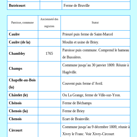
Butricourt
Ferme de Bruville
Ancienneté des
Paroisse, commune
Statut
registres
Caulre
Prieuré puis ferme de Saint-Marcel
Caulre (de la)
Moulin et usine de Briey.
Paroisse puis commune. Comprend le hameau
Chambley
1765
de Bussières.
Commune jusqu’au 30 janvier 1809. Réunie à
Champs
Hagéville.
Chapelle-au-Bois
Couvent puis ferme d’Avril.
(la)
Châtelet (le)
Ou La Grange, ferme de Ville-sur-Yron.
Chénois
Ferme de Béchamps
Chenois (la)
Ferme de Briey
Chenois
Ecart de Brainville.
Commune jusqu’au 9 décembre 1809, réunie à
Circourt
Xivry le Franc. Voir Xivry-Circourt