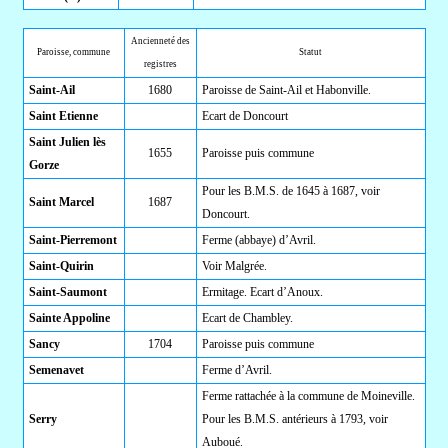
Ancienneté des
Paroisse, commune
Statut
registres
Saint-Ail
1680
Paroisse de Saint-Ail et Habonville.
Saint Etienne
Ecart de Doncourt
Saint Julien lès
1655
Paroisse puis commune
Gorze
Pour les B.M.S. de 1645 à 1687, voir
Saint Marcel
1687
Doncourt.
Saint-Pierremont
Ferme (abbaye) d’Avril.
Saint-Quirin
Voir Malgrée.
Saint-Saumont
Ermitage. Ecart d’Anoux.
Sainte Appoline
Ecart de Chambley.
Sancy
1704
Paroisse puis commune
Semenavet
Ferme d’Avril.
Ferme rattachée à la commune de Moineville.
Serry
Pour les B.M.S. antérieurs à 1793, voir
Auboué.