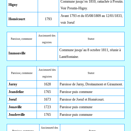
Commune jusqu’en 1810, rattachée à Preutin.
Higny
Voir Preutin-Higny.
Avant 1793 et du 05/08/1809 au 12/01/1833,
Homécourt
1793
voir Joeuf
Ancienneté des
Paroisse, commune
Statut
registres
Commune jusqu’au 8 octobre 1811, réunie à
Immonville
Lantéfontaine.
Ancienneté des
Paroisse, commune
Statut
registres
Jarny
1628
Paroisse de Jarny, Droitaumont et Giraumont.
Jeandelize
1765
Paroisse puis commune
Joeuf
1673
Paroisse de Joeuf et Homécourt.
Jouaville
1723
Paroisse puis commune
Joudreville
1765
Paroisse puis commune
Ancienneté des