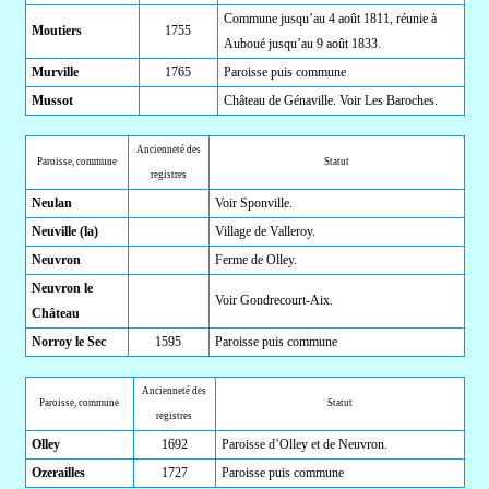
Commune jusqu’au 4 août 1811, réunie à
Moutiers
1755
Auboué jusqu’au 9 août 1833.
Murville
1765
Paroisse puis commune
Mussot
Château de Génaville. Voir Les Baroches.
Ancienneté des
Paroisse, commune
Statut
registres
Neulan
Voir Sponville.
Neuville (la)
Village de Valleroy.
Neuvron
Ferme de Olley.
Neuvron le
Voir Gondrecourt-Aix.
Château
Norroy le Sec
1595
Paroisse puis commune
Ancienneté des
Paroisse, commune
Statut
registres
Olley
1692
Paroisse d’Olley et de Neuvron.
Ozerailles
1727
Paroisse puis commune