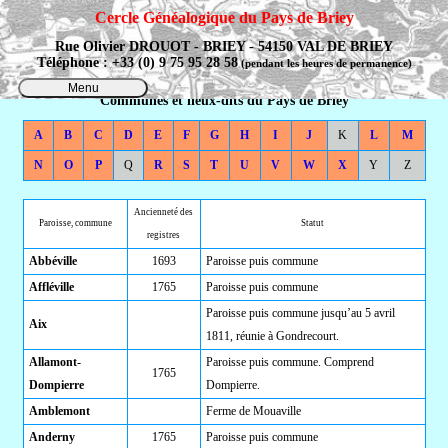
Cercle Généalogique du Pays de Briey
Rue Olivier DROUOT - BRIEY - 54150 VAL DE BRIEY
Téléphone : +33 (0) 9 75 95 28 58
(pendant les heures de permanence)
Menu
Communes et lieux-dits du Pays de Briey
A
B
C
D
E
F
G
H
I
J
K
L
M
N
O
P
Q
R
S
T
U
V
W
X
Y
Z
Ancienneté des
Paroisse, commune
Statut
registres
Abbéville
1693
Paroisse puis commune
Affléville
1765
Paroisse puis commune
Paroisse puis commune jusqu’au 5 avril
Aix
1811, réunie à Gondrecourt.
Allamont-
Paroisse puis commune. Comprend
1765
Dompierre
Dompierre.
Amblemont
Ferme de Mouaville
Anderny
1765
Paroisse puis commune