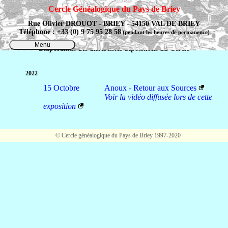
Cercle Généalogique du Pays de Briey
Rue Olivier DROUOT - BRIEY - 54150 VAL DE BRIEY
Téléphone : +33 (0) 9 75 95 28 58
(pendant les heures de permanence)
Menu
Diaporamas des différentes expositions du Cercle
2022
15 Octobre
Anoux - Retour aux Sources
Voir la vidéo diffusée lors de cette
exposition
© Cercle généalogique du Pays de Briey 1997-2020