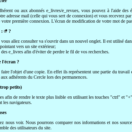
cter
adhérent ou aux abonnés e_livres/e_revues, vous pouvez à l'aide des
otre adresse mail (celle qui vous sert de connexion) et vous recevrez p
e votre première connexion. L'écran de modification de votre mot de p
 :
?
vous allez consulter va s'ouvrir dans un nouvel onglet. Il est utilisé dan
 pointant vers un site extérieur;
n des e_livres afin d'éviter de perdre le fil de vos recherches.
 l'écran ?
aire l'objet d'une copie. En effet ils représentent une partie du travail
vé aux adhérents du Cercle lors des permanences.
trop petits)
 afin de rendre le texte plus lisible en utilisant les touches "ctrl" et "+
t les navigateurs.
uses
z nous voir. Nous pourrons comparer nos informations et nos sources.
emble des utilisateurs du site.