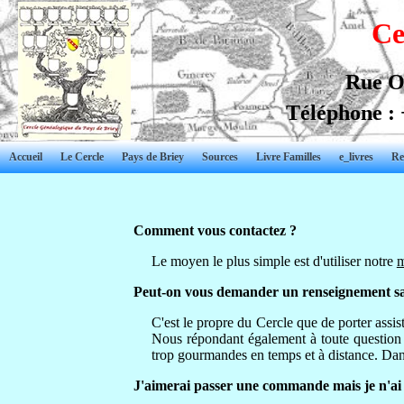
Ce
Rue O
Téléphone : 
Accueil
Le Cercle
Pays de Briey
Sources
Livre Familles
e_livres
Re
Comment vous contactez ?
Le moyen le plus simple est d'utiliser notre
m
Peut-on vous demander un renseignement sa
C'est le propre du Cercle que de porter ass
Nous répondant également à toute question
trop gourmandes en temps et à distance. Dan
J'aimerai passer une commande mais je n'ai