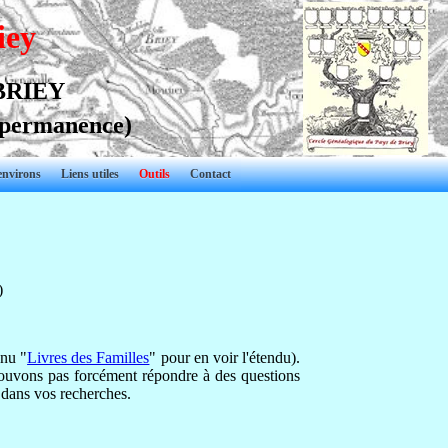
iey
 BRIEY
 permanence)
environs
Liens utiles
Outils
Contact
)
enu "
Livres des Familles
" pour en voir l'étendu).
ouvons pas forcément répondre à des questions
 dans vos recherches.