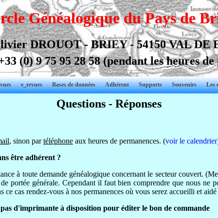
rcle Généalogique du Pays de Br
livier DROUOT - BRIEY - 54150 VAL DE
+33 (0) 9 75 95 28 58
(pendant les heures de
vues
e_revues
Bases de données
Adhérent
Supports
Souvenirs
Les 
Questions - Réponses
ail
, sinon par
téléphone
aux heures de permanences. (
voir le calendrier
ns être adhérent ?
istance à toute demande généalogique concernant le secteur couvert. (M
 de portée générale. Cependant il faut bien comprendre que nous ne p
s ce cas rendez-vous à nos permanences où vous serez accueilli et aidé
 pas d'imprimante à disposition pour éditer le bon de commande