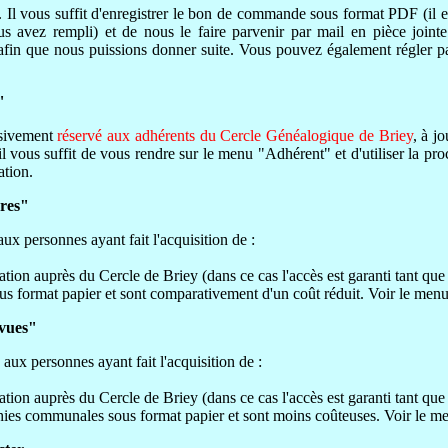
. Il vous suffit d'enregistrer le bon de commande sous format PDF (il 
avez rempli) et de nous le faire parvenir par mail en pièce joint
fin que nous puissions donner suite. Vous pouvez également régler p
"
usivement
réservé aux adhérents du Cercle Généalogique de Briey
, à j
l vous suffit de vous rendre sur le menu "Adhérent" et d'utiliser la pr
ation.
vres"
ux personnes ayant fait l'acquisition de :
isation auprès du Cercle de Briey (dans ce cas l'accès est garanti tant qu
ous format papier et sont comparativement d'un coût réduit. Voir le menu
evues"
aux personnes ayant fait l'acquisition de :
isation auprès du Cercle de Briey (dans ce cas l'accès est garanti tant qu
hies communales sous format papier et sont moins coûteuses. Voir le m