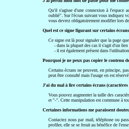
J'ai perdu mon mot de passe pour me conne
Qu'il s'agisse d'une connexion à l'espace 
oublié". Sur l'écran suivant vous indiquez v
vous devrez obligatoirement modifier lors d
Quel est ce signe figurant sur certains écrans
Ce signe est là pour signaler que la page que 
- dans la plupart des cas il s'agit d'un lien
- il est également présent dans l'utilisatio
Pourquoi je ne peux pas copier le contenu de
Certains écrans ne peuvent, en principe, pas f
peut être consulté mais l'usage en est réser
J'ai du mal à lire certains écrans (caractères 
Vous pouvez augmenter la taille des caractères
et "-". Cette manipulation est commune à tou
Certaines informations me paraissent doute
Contactez nous par mail, téléphone ou passe
profiler, elle se se ferait au bénéfice de l'ens