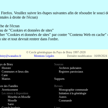
 Firefox. Veuillez suivre les étapes suivantes afin de résoudre le souci d
ntales à droite de l'écran)
he de l'écran
au de "Cookies et données de sites"
her "Cookies et données de sites" par contre "Contenu Web en cache" doi
ite et tout devrait rentrer dans l'ordre.
© Cercle généalogique du Pays de Briey 1997-2020
.briey@wanadoo.fr
Mentions Légales
Dernière modification : 16/09/2024
ys de Briey
Sources
Histoire
Archives judiciaires
Communes et lieux-dits
Registres paroissiaux
Carte
Mairies
Supports
vre des Familles
Revues
Avertissement
Monographie communale
Les mises à disposition
Initiation à la généalogie
Meurthe-et-Moselle
Autres
Moselle
Commande
Sarre
Grande braderie
Liens