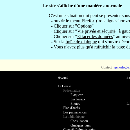
Le site s'affiche d'une manière anormale
C'est une situation qui peut se présenter sous
- ouvrir le
menu Firefox
(trois lignes horizo
- Cliquer sur "
Options
"
- Cliquer sur "
Vie privée et sécurité
" à gauc
- Cliquer sur "
Effacer les données
" au nive
- Sur la
boîte de dialogue
qui s'ouvre décoc
- Vous n'avez plus qu'à rafraichir la page du s
Contact :
genealogie
Accueil
Pa
Le Cercle
Présentation
Plaquette
Les locaux
Photos
Li
Plan d'accès
Les permanences
La bibliothèque
Consultation
Quelques vues
Conseil d'administration