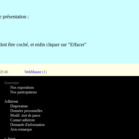
e présentation :
t être coché, et enfin cliquer sur "Effacer"
 20:46
WebMaster
(1)
Souvenirs
Nos expositions
Nos participations
Adhérent
Diaporamas
Données personnelles
Modif. mot de passe
Contact adhérent
Demande d'information
Avis-remarque
e_livres