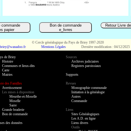
e commande
Bon de commande
Retour Livre d
res papier
e_livres
© Cercle généalogique du Pays de Briey 1997-2020
.briey@wanadoo.fr
Mentions Légales
Dernière modification : 04/12/2025
ys de Briey
Sources
Histoire
Archives judiciaires
Communes et lieux-dits
Registres paroissiaux
Carte
Mairies
Supports
vre des Familles
Revues
Avertissement
Monographie communale
Les mises à disposition
Initiation à la généalogie
Meurthe-et-Moselle
Autres
Moselle
Commande
Sarre
Grande braderie
Liens
Bon de commande
Sites Généalogiques
Les A.D. en ligne
ses des données
Liens divers
Outils