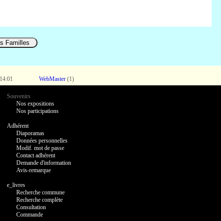
es Familles
 14:01
WebMaster
(1)
Souvenirs
Nos expositions
Nos participations
Adhérent
Diaporamas
Données personnelles
Modif. mot de passe
Contact adhérent
Demande d'information
Avis-remarque
e_livres
Recherche commune
Recherche complète
Consultation
Commande