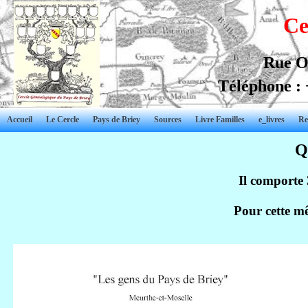
Ce
Rue O
Téléphone : 
Accueil
Le Cercle
Pays de Briey
Sources
Livre Familles
e_livres
Re
Q
Il comporte
Pour cette m