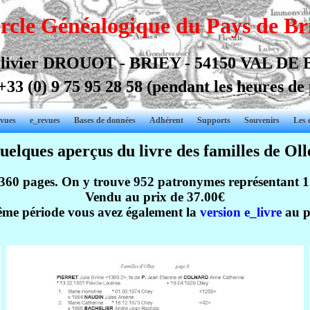
rcle Généalogique du Pays de Br
livier DROUOT - BRIEY - 54150 VAL DE
+33 (0) 9 75 95 28 58
(pendant les heures de
vues
e_revues
Bases de données
Adhérent
Supports
Souvenirs
Les 
uelques aperçus du livre des familles de Oll
 360 pages. On y trouve 952 patronymes représentant 17
Vendu au prix de 37.00€
ême période vous avez également la
version e_livre
au p