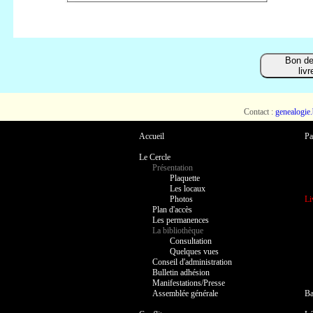
Bon d
liv
Contact :
genealogie
Accueil
Pa
Le Cercle
Présentation
Plaquette
Les locaux
Photos
Li
Plan d'accès
Les permanences
La bibliothèque
Consultation
Quelques vues
Conseil d'administration
Bulletin adhésion
Manifestations/Presse
Assemblée générale
Ba