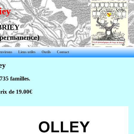
iey
 BRIEY
 permanence)
environs
Liens utiles
Outils
Contact
ey
35 familles.
rix de 19.00€