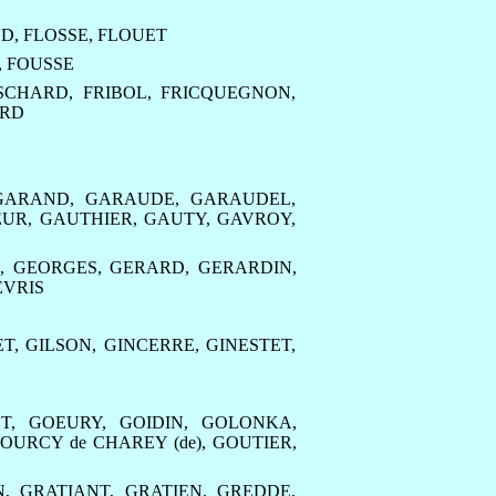
ND
,
FLOSSE
,
FLOUET
,
FOUSSE
SCHARD
,
FRIBOL
,
FRICQUEGNON
,
ARD
GARAND
,
GARAUDE
,
GARAUDEL
,
EUR
,
GAUTHIER
,
GAUTY
,
GAVROY
,
E
,
GEORGES
,
GERARD
,
GERARDIN
,
EVRIS
ET
,
GILSON
,
GINCERRE
,
GINESTET
,
T
,
GOEURY
,
GOIDIN
,
GOLONKA
,
OURCY de CHAREY (de)
,
GOUTIER
,
N
,
GRATIANT
,
GRATIEN
,
GREDDE
,