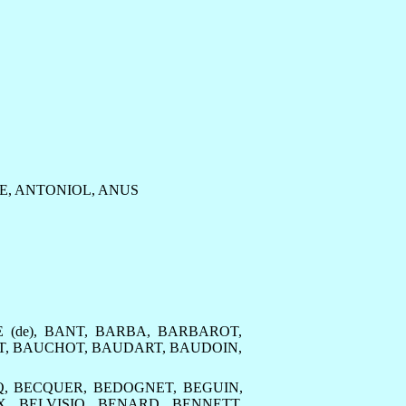
E
,
ANTONIOL
,
ANUS
 (de)
,
BANT
,
BARBA
,
BARBAROT
,
T
,
BAUCHOT
,
BAUDART
,
BAUDOIN
,
Q
,
BECQUER
,
BEDOGNET
,
BEGUIN
,
X
,
BELVISIO
,
BENARD
,
BENNETT
,