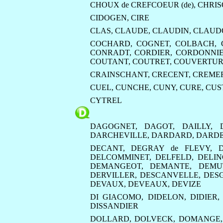
CHOUX de CREFCOEUR (de)
,
CHRI
CIDOGEN
,
CIRE
CLAS
,
CLAUDE
,
CLAUDIN
,
CLAUD
COCHARD
,
COGNET
,
COLBACH
,
CONRADT
,
CORDIER
,
CORDONNI
COUTANT
,
COUTRET
,
COUVERTUR
CRAINSCHANT
,
CRECENT
,
CREME
CUEL
,
CUNCHE
,
CUNY
,
CURE
,
CUST
CYTREL
DAGOGNET
,
DAGOT
,
DAILLY
,
DARCHEVILLE
,
DARDARD
,
DARD
DECANT
,
DEGRAY de FLEVY
,
DELCOMMINET
,
DELFELD
,
DELIN
DEMANGEOT
,
DEMANTE
,
DEMU
DERVILLER
,
DESCANVELLE
,
DES
DEVAUX
,
DEVEAUX
,
DEVIZE
DI GIACOMO
,
DIDELON
,
DIDIER
DISSANDIER
DOLLARD
,
DOLVECK
,
DOMANGE