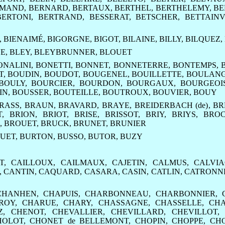
RMAND
,
BERNARD
,
BERTAUX
,
BERTHEL
,
BERTHELEMY
,
BE
BERTONI
,
BERTRAND
,
BESSERAT
,
BETSCHER
,
BETTAINV
,
BIENAIMÉ
,
BIGORGNE
,
BIGOT
,
BILAINE
,
BILLY
,
BILQUEZ
,
E
,
BLEY
,
BLEYBRUNNER
,
BLOUET
ONALINI
,
BONETTI
,
BONNET
,
BONNETERRE
,
BONTEMPS
,
T
,
BOUDIN
,
BOUDOT
,
BOUGENEL
,
BOUILLETTE
,
BOULAN
BOULY
,
BOURCIER
,
BOURDON
,
BOURGAUX
,
BOURGEOI
IN
,
BOUSSER
,
BOUTEILLE
,
BOUTROUX
,
BOUVIER
,
BOUY
RASS
,
BRAUN
,
BRAVARD
,
BRAYE
,
BREIDERBACH (de)
,
BR
T
,
BRION
,
BRIOT
,
BRISE
,
BRISSOT
,
BRIY
,
BRIYS
,
BRO
,
BROUET
,
BRUCK
,
BRUNET
,
BRUNIER
UET
,
BURTON
,
BUSSO
,
BUTOR
,
BUZY
T
,
CAILLOUX
,
CAILMAUX
,
CAJETIN
,
CALMUS
,
CALVIA
,
CANTIN
,
CAQUARD
,
CASARA
,
CASIN
,
CATLIN
,
CATRONN
CHANHEN
,
CHAPUIS
,
CHARBONNEAU
,
CHARBONNIER
,
ROY
,
CHARUE
,
CHARY
,
CHASSAGNE
,
CHASSELLE
,
CHA
Z
,
CHENOT
,
CHEVALLIER
,
CHEVILLARD
,
CHEVILLOT
HOLOT
,
CHONET de BELLEMONT
,
CHOPIN
,
CHOPPE
,
CH