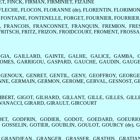
ET
,
FINCK
,
FIRMAN
,
FIRMINIET
,
FIZAINE
FLECHE
,
FLOCON
,
FLORANNE (de)
,
FLORENTIN
,
FLORIMO
,
FONTAINE
,
FONTENELLE
,
FORGET
,
FOURNIER
,
FOURRIER
,
FRANCOIS
,
FRANCONNET
,
FRANQUIN
,
FREMION
,
FRE
FRITSCH
,
FRITZ
,
FRIZON
,
FROIDCOURT
,
FROMENT
,
FROSS
GIA
,
GAILLARD
,
GAINTE
,
GALHE
,
GALICE
,
GAMBA
,
GOMES
,
GARRIGOU
,
GASPARD
,
GAUCHE
,
GAUDIN
,
GAUG
,
GENOUX
,
GENRET
,
GENTIL
,
GENY
,
GEOFFROY
,
GEORG
NNE
,
GERMAIN
,
GERMON
,
GEROME
,
GERVAL
,
GESNOST
,
G
IBERT
,
GIGOT
,
GILHARD
,
GILLANT
,
GILLE
,
GILLES
,
GILL
VANACCI
,
GIRARD
,
GIRAULT
,
GIRCOURT
DET
,
GODFRIN
,
GODIER
,
GODOT
,
GOEDARD
,
GOEURIO
,
GOSSELIN
,
GOTIER
,
GOUBLIN
,
GOULOT
,
GOURCY (de)
,
G
,
GRANDJEAN
,
GRANGER
,
GRASSER
,
GRATHIS
,
GRATIA