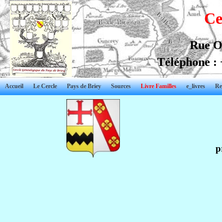
Ce
Rue O
Téléphone : 
Accueil
Le Cercle
Pays de Briey
Sources
Livre Familles
e_livres
Re
p