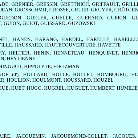
ADE
,
GRENIER
,
GRESSIN
,
GRETTNICH
,
GRIFFAULT
,
GRILL
JEAN
,
GROSSCHMIT
,
GROSSE
,
GRUER
,
GRUYER
,
GRÜTGEN
GUEDON
,
GUELER
,
GUELLE
,
GUERARD
,
GUERIN
,
G
T
,
GUION
,
GUIOT
,
GUISSARD
,
GUZOWSKI
NEL
,
HANEN
,
HARANG
,
HARDEL
,
HARELLE
,
HARELLL
ILLE
,
HAUSSARD
,
HAUTECOUVERTURE
,
HAVETTE
RY
,
HELTIER
,
HENIN
,
HENNETEAU
,
HENQUINET
,
HENRI
EN
,
HEYTIENNE
HINGUOT
,
HIPPOLYTE
,
HIRTZMAN
DE (d')
,
HOLLARD
,
HOLLE
,
HOLLET
,
HOMBOURG
,
HO
ER
,
HOULION
,
HOULMONT
,
HOUSSARD
,
HOUZEL
HUE
,
HUET
,
HUGO
,
HUGREL
,
HUGUET
,
HUMBERT
,
HUMILIE
AIRE
,
JACQUEMIN
,
JACQUEMOND-COLLET
,
JACQUES