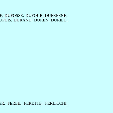
E
,
DUFOSSE
,
DUFOUR
,
DUFRESNE
,
UPUIS
,
DURAND
,
DUREN
,
DURIEU
,
ER
,
FEREE
,
FERETTE
,
FERLICCHI
,