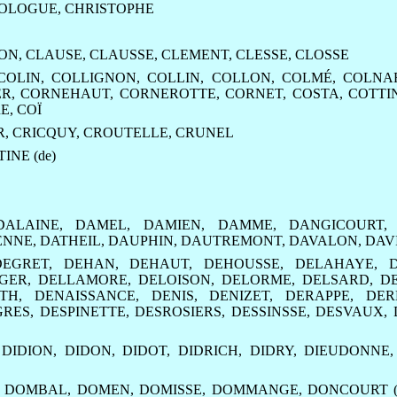
SOLOGUE
,
CHRISTOPHE
ON
,
CLAUSE
,
CLAUSSE
,
CLEMENT
,
CLESSE
,
CLOSSE
COLIN
,
COLLIGNON
,
COLLIN
,
COLLON
,
COLMÉ
,
COLNA
ER
,
CORNEHAUT
,
CORNEROTTE
,
CORNET
,
COSTA
,
COTTI
E
,
COÏ
R
,
CRICQUY
,
CROUTELLE
,
CRUNEL
INE (de)
DALAINE
,
DAMEL
,
DAMIEN
,
DAMME
,
DANGICOURT
ENNE
,
DATHEIL
,
DAUPHIN
,
DAUTREMONT
,
DAVALON
,
DAV
DEGRET
,
DEHAN
,
DEHAUT
,
DEHOUSSE
,
DELAHAYE
,
GER
,
DELLAMORE
,
DELOISON
,
DELORME
,
DELSARD
,
D
TH
,
DENAISSANCE
,
DENIS
,
DENIZET
,
DERAPPE
,
DER
GRES
,
DESPINETTE
,
DESROSIERS
,
DESSINSSE
,
DESVAUX
,
,
DIDION
,
DIDON
,
DIDOT
,
DIDRICH
,
DIDRY
,
DIEUDONNE
,
DOMBAL
,
DOMEN
,
DOMISSE
,
DOMMANGE
,
DONCOURT (