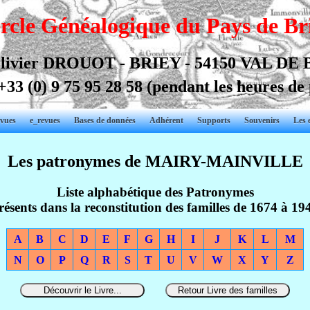
rcle Généalogique du Pays de Br
livier DROUOT - BRIEY - 54150 VAL DE
+33 (0) 9 75 95 28 58
(pendant les heures de
vues
e_revues
Bases de données
Adhérent
Supports
Souvenirs
Les 
Les patronymes de MAIRY-MAINVILLE
Liste alphabétique des Patronymes
résents dans la reconstitution des familles de 1674 à 19
A
B
C
D
E
F
G
H
I
J
K
L
M
N
O
P
Q
R
S
T
U
V
W
X
Y
Z
Découvrir le Livre...
Retour Livre des familles