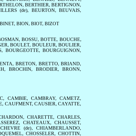
RTHELON
,
BERTHIER
,
BERTIGNON
,
ILLERS (de)
,
BEURTON
,
BEUVAIS
,
BINET
,
BION
,
BIOT
,
BIZOT
BOSMAN
,
BOSSU
,
BOTTE
,
BOUCHE
,
GER
,
BOULET
,
BOULEUR
,
BOULIER
,
S
,
BOURGEOTTE
,
BOURGUIGNON
,
ENTA
,
BRETON
,
BRETTO
,
BRIAND
,
CH
,
BROCHIN
,
BRODIER
,
BRONN
,
C
,
CAMBIE
,
CAMBRAY
,
CAMETZ
,
E
,
CAUFMENT
,
CAUSIER
,
CAYATTE
,
CHARDON
,
CHARETTE
,
CHARLES
,
SSEREZ
,
CHATEAUX
,
CHAUSSET
,
,
CHEVRE (de)
,
CHIAMBERLANDO
,
OQUEMEL
,
CHOSSELER
,
CHOTTIN
,