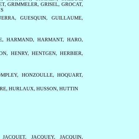
ET
,
GRIMMELER
,
GRISEL
,
GROCAT
,
S
UERRA
,
GUESQUIN
,
GUILLAUME
,
E
,
HARMAND
,
HARMANT
,
HARO
,
ON
,
HENRY
,
HENTGEN
,
HERBIER
,
MPLEY
,
HONZOULLE
,
HOQUART
,
RE
,
HURLAUX
,
HUSSON
,
HUTTIN
,
JACQUET
,
JACQUEY
,
JACQUIN
,