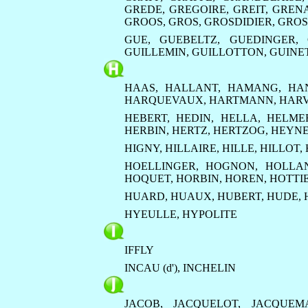
GREDE
,
GREGOIRE
,
GREIT
,
GREN
GROOS
,
GROS
,
GROSDIDIER
,
GROS
GUE
,
GUEBELTZ
,
GUEDINGER
,
GUILLEMIN
,
GUILLOTTON
,
GUINE
HAAS
,
HALLANT
,
HAMANG
,
HA
HARQUEVAUX
,
HARTMANN
,
HARV
HEBERT
,
HEDIN
,
HELLA
,
HELME
HERBIN
,
HERTZ
,
HERTZOG
,
HEYN
HIGNY
,
HILLAIRE
,
HILLE
,
HILLOT
,
HOELLINGER
,
HOGNON
,
HOLLAN
HOQUET
,
HORBIN
,
HOREN
,
HOTTI
HUARD
,
HUAUX
,
HUBERT
,
HUDE
,
HYEULLE
,
HYPOLITE
IFFLY
INCAU (d')
,
INCHELIN
JACOB
,
JACQUELOT
,
JACQUEM