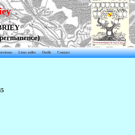
iey
 BRIEY
 permanence)
environs
Liens utiles
Outils
Contact
45