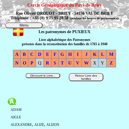
Cercle Généalogique du Pays de Briey
Rue Olivier DROUOT - BRIEY - 54150 VAL DE BRIEY
Téléphone : +33 (0) 9 75 95 28 58
(pendant les heures de permanence)
Menu
Les patronymes de PUXIEUX
Liste alphabétique des Patronymes
présents dans la reconstitution des familles de 1765 à 1940
A
B
C
D
E
F
G
H
I
J
K
L
M
N
O
P
Q
R
S
T
U
V
W
X
Y
Z
Découvrir le Livre...
Retour Livre des
familles
ADAM
AIGLE
,
,
ALEXANDRE
ALIZE
ALIZON