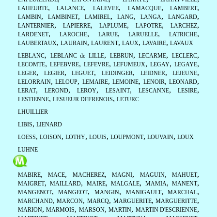
,
,
,
,
,
LAHEURTE
LALANCE
LALEVEE
LAMACQUE
LAMBERT
,
,
,
,
,
,
LAMBIN
LAMBINET
LAMIREL
LANG
LANGA
LANGARD
,
,
,
,
,
LANTERNIER
LAPIERRE
LAPLUME
LAPOTRE
LARCHEZ
,
,
,
,
,
LARDENET
LAROCHE
LARUE
LARUELLE
LATRICHE
,
,
,
,
,
LAUBERTAUX
LAURAIN
LAURENT
LAUX
LAVAIRE
LAVAUX
,
,
,
,
,
LEBLANC
LEBLANC de LILLE
LEBRUN
LECARME
LECLERC
,
,
,
,
,
,
LECOMTE
LEFEBVRE
LEFEVRE
LEFUMEUX
LEGAY
LEGAYE
,
,
,
,
,
,
LEGER
LEGIER
LEGUET
LEIDINGER
LEIDNER
LEJEUNE
,
,
,
,
,
,
LELORRAIN
LELOUP
LEMAIRE
LEMOINE
LENOIR
LEONARD
,
,
,
,
,
,
LERAT
LEROND
LEROY
LESAINT
LESCANNE
LESIRE
,
,
LESTIENNE
LESUEUR DEFRENOIS
LETURC
LHUILLIER
,
LIBIS
LIENARD
,
,
,
,
,
,
LOESS
LOISON
LOTHY
LOUIS
LOUPMONT
LOUVAIN
LOUX
LUHNE
,
,
,
,
,
,
MABIRE
MACE
MACHEREZ
MAGNI
MAGUIN
MAHUET
,
,
,
,
,
,
MAIGRET
MAILLARD
MAIRE
MALGALE
MAMIA
MANENT
,
,
,
,
,
MANGENOT
MANGEOT
MANGIN
MANIGAULT
MARCHAL
,
,
,
,
,
MARCHAND
MARCON
MARCQ
MARGUERITE
MARGUERITTE
,
,
,
,
,
MARION
MARMOIS
MARSON
MARTIN
MARTIN D'ESCRIENNE