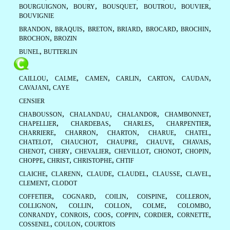
,
,
,
,
,
BOURGUIGNON
BOURY
BOUSQUET
BOUTROU
BOUVIER
BOUVIGNIE
,
,
,
,
,
,
BRANDON
BRAQUIS
BRETON
BRIARD
BROCARD
BROCHIN
,
BROCHON
BROZIN
,
BUNEL
BUTTERLIN
,
,
,
,
,
,
CAILLOU
CALME
CAMEN
CARLIN
CARTON
CAUDAN
,
CAVAJANI
CAYE
CENSIER
,
,
,
,
CHABOUSSON
CHALANDAU
CHALANDOR
CHAMBONNET
,
,
,
,
CHAPELLIER
CHARDEBAS
CHARLES
CHARPENTIER
,
,
,
,
,
CHARRIERE
CHARRON
CHARTON
CHARUE
CHATEL
,
,
,
,
,
CHATELOT
CHAUCHOT
CHAUPRE
CHAUVE
CHAVAIS
,
,
,
,
,
,
CHENOT
CHERY
CHEVALIER
CHEVILLOT
CHONOT
CHOPIN
,
,
,
CHOPPE
CHRIST
CHRISTOPHE
CHTIF
,
,
,
,
,
,
CLAICHE
CLARENN
CLAUDE
CLAUDEL
CLAUSSE
CLAVEL
,
CLEMENT
CLODOT
,
,
,
,
,
COFFETIER
COGNARD
COILIN
COISPINE
COLLERON
,
,
,
,
,
COLLIGNON
COLLIN
COLLON
COLME
COLOMBO
,
,
,
,
,
,
CONRANDY
CONROIS
COOS
COPPIN
CORDIER
CORNETTE
,
,
COSSENEL
COULON
COURTOIS