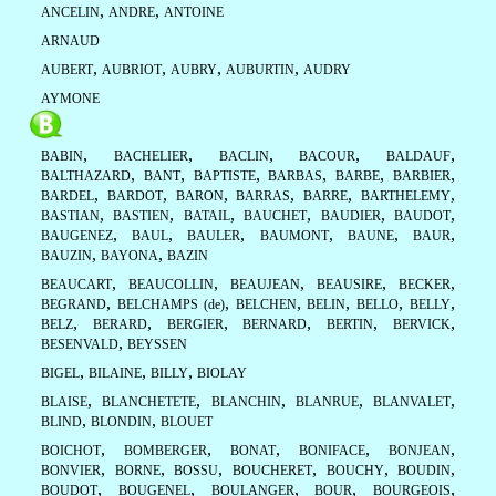
,
,
ANCELIN
ANDRE
ANTOINE
ARNAUD
,
,
,
,
AUBERT
AUBRIOT
AUBRY
AUBURTIN
AUDRY
AYMONE
,
,
,
,
,
BABIN
BACHELIER
BACLIN
BACOUR
BALDAUF
,
,
,
,
,
,
BALTHAZARD
BANT
BAPTISTE
BARBAS
BARBE
BARBIER
,
,
,
,
,
,
BARDEL
BARDOT
BARON
BARRAS
BARRE
BARTHELEMY
,
,
,
,
,
,
BASTIAN
BASTIEN
BATAIL
BAUCHET
BAUDIER
BAUDOT
,
,
,
,
,
,
BAUGENEZ
BAUL
BAULER
BAUMONT
BAUNE
BAUR
,
,
BAUZIN
BAYONA
BAZIN
,
,
,
,
,
BEAUCART
BEAUCOLLIN
BEAUJEAN
BEAUSIRE
BECKER
,
,
,
,
,
,
BEGRAND
BELCHAMPS (de)
BELCHEN
BELIN
BELLO
BELLY
,
,
,
,
,
,
BELZ
BERARD
BERGIER
BERNARD
BERTIN
BERVICK
,
BESENVALD
BEYSSEN
,
,
,
BIGEL
BILAINE
BILLY
BIOLAY
,
,
,
,
,
BLAISE
BLANCHETETE
BLANCHIN
BLANRUE
BLANVALET
,
,
BLIND
BLONDIN
BLOUET
,
,
,
,
,
BOICHOT
BOMBERGER
BONAT
BONIFACE
BONJEAN
,
,
,
,
,
,
BONVIER
BORNE
BOSSU
BOUCHERET
BOUCHY
BOUDIN
,
,
,
,
,
BOUDOT
BOUGENEL
BOULANGER
BOUR
BOURGEOIS