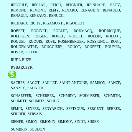
,
,
,
,
,
,
REBOULE
RECLAR
REICH
REIGNIER
REINHARD
REITZ
,
,
,
,
,
,
REMOND
REMONT
REMY
RENARD
RENAUDIN
RENAULD
,
,
RENAULT
RENEAUX
RENUCCI
,
,
,
RICHARD
RICHY
RIGAMONTI
RIGOULOT
,
,
,
,
,
ROBERT
ROBINET
ROBLET
RODMACQ
RODRICQUE
,
,
,
,
,
,
ROELTGEN
ROGER
ROGET
ROLLET
ROLLIN
ROLLOT
,
,
,
,
,
,
ROQUEL
ROQUIS
ROSE
ROSENBERGER
ROSSIGNOL
ROST
,
,
,
,
,
ROUGEMAITRE
ROUGGIERY
ROUOT
ROUPERT
ROUYER
,
ROVER
ROYER
,
RUDI
RUZE
RYBARCZYK
,
,
,
,
,
,
SACREZ
SAGOT
SAILLET
SAINT ANTOINE
SAMSON
SANZE
,
SANZEY
SAUNIER
,
,
,
,
,
SCHAEFFER
SCHERRER
SCHMIDT
SCHMISSER
SCHMITH
,
,
SCHMITT
SCHMITZ
SCHUG
,
,
,
,
,
,
SEMIN
SENERS
SENYARICH
SEPTSOUS
SERGENT
SERRES
,
SERRIER
SERVAIS
,
,
,
,
,
SIENER
SIMON
SIMONIN
SIMONY
SINDT
SIRIEX
,
SOMBRIN
SOUDON