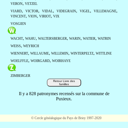
,
VERON
VETZEL
,
,
,
,
,
,
VIARD
VICTOR
VIDAL
VIDEGRAIN
VIGEL
VILLEMAGNE
,
,
,
VINCENT
VION
VIRIOT
VIX
VOSGIEN
,
,
,
,
,
WACHT
WAHU
WALTERSBERGER
WARIN
WATIER
WATRIN
,
WEISS
WEYRICH
,
,
,
,
WIENNERT
WILLAUME
WILLEMIN
WINTERPELTZ
WITTLINE
,
,
WOELFFLE
WOIRGARD
WOIRHAYE
ZIMBERGER
Retour Livre des
familles
Il y a 828 patronymes recensés sur la commune de
Puxieux.
© Cercle généalogique du Pays de Briey 1997-2020