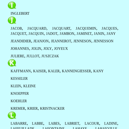
INGLEBERT
,
,
,
,
,
JACOB
JACQUARD
JACQUART
JACQUEMIN
JACQUES
,
,
,
,
,
,
JACQUET
JACQUIN
JADOT
JAMBON
JAMINET
JANIN
JANY
,
,
,
,
JEANDIDIER
JEANJON
JEANNEROT
JENNESON
JENNESSON
,
,
,
JOHANNES
JOLIN
JOLY
JOYEUX
,
,
JULIERE
JULLOT
JUSZCZAK
,
,
,
,
KAFFMANN
KAISER
KALER
KANNENGIESSER
KANY
KESSELER
,
KLEIN
KLEINE
KNOEPPER
KOEHLER
,
,
KREMER
KRIER
KRISTNACKER
,
,
,
,
,
,
LABARRE
LABBE
LABES
LABRIET
LACOUR
LADINE
,
,
,
,
LAFEUILLADE
LAFONTAINE
LAHAYE
LAHAYVILLE