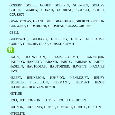
,
,
,
,
,
,
GOBERT
GODEL
GODET
GODFRIN
GOERGEN
GOEURY
,
,
,
,
,
,
GOGUE
GOMIEN
GONATI
GOUBEAU
GOUGET
GOURY
GOUSSOT
,
,
,
,
,
GRANDCOLAS
GRANDIDIER
GRANDJEAN
GREBERT
GREFFIN
,
,
,
,
GREGOIRE
GROSDIDIER
GROSJEAN
GROSS
GRUERE
GSELL
,
,
,
,
,
GUEPRATTE
GUERARD
GUERSING
GUERY
GUILLAUME
,
,
,
,
GUINET
GUIRCHE
GUISE
GUISET
GUYOT
,
,
,
,
HAHN
HAINZELAIN
HAMMERSCHMIT
HANNEQUIN
,
,
,
,
,
,
HANRION
HANRIOT
HARAND
HARDY
HARMAND
HARTER
,
,
,
,
,
HASELIN
HAUTCOLAS
HAUTDIDIER
HAVETTE
HAXAIRE
HAYET
,
,
,
,
,
HEBERT
HENNESON
HENRION
HENRIQUET
HENRY
,
,
,
,
,
HERBELIN
HERBILLON
HERMANT
HERMENT
HESSE
,
,
HETTINGER
HEUTZEN
HEYER
HITTLER
,
,
,
,
HOCQUET
HOGNON
HOTTIER
HOUILLON
HOUIN
,
,
,
,
,
HUGNON
HUGUENIN
HUISSE
HUMBERT
HURTEL
HUSSON
HYPOLITE